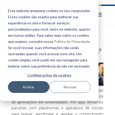
Este website armazena cookies no seu computador.
Esses cookies são usados ​​para melhorar sua
experiência no site e fornecer serviços
personalizados para você, tanto no website, quanto
em outras mídias. Para saber mais sobre os cookies
que usamos, consulte nossa
Política de Privacidade
.
Se você recusar, suas informações não serão
Como utilizar a tecnologia na preparação para
vestibulares em uma escola de Ensino Médio?
rastreadas quando você acessar este site. Um
01/02/2022
cookie simples será usado em seu navegador para
lembrar sobre sua preferência de não ser rastreado.
Configurações de cookies
Aceitar
Recusar
Na
Escola Autonomia
, o uso de tecnologias
educacionais é um dos diferenciais para o alto índice
de aprovações em universidades. Por aqui, firmamos
parcerias com plataformas e aplicativos de estudo
para revisar, aprofundar e ampliar o conhecimento