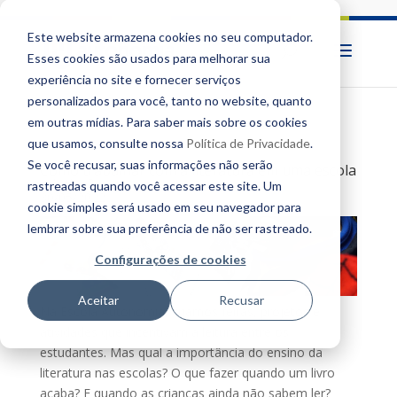
Este website armazena cookies no seu computador.
Esses cookies são usados ​​para melhorar sua
experiência no site e fornecer serviços
personalizados para você, tanto no website, quanto
em outras mídias. Para saber mais sobre os cookies
que usamos, consulte nossa
Política de Privacidade
.
Se você recusar, suas informações não serão
Como trabalhar com a literatura em uma escola
criativa?
rastreadas quando você acessar este site. Um
30/05/2022
cookie simples será usado em seu navegador para
lembrar sobre sua preferência de não ser rastreado.
Configurações de cookies
Aceitar
Recusar
Na Escola Autonomia, criamos feiras, projetos e
atividades que incentivam a leitura entre os
estudantes. Mas qual a importância do ensino da
literatura nas escolas? O que fazer quando um livro
acaba? E quando as crianças ainda não sabem ler?