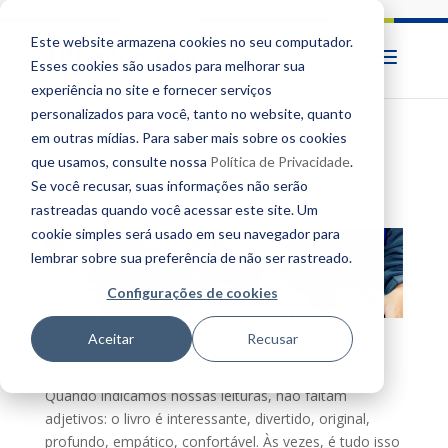
Este website armazena cookies no seu computador.
Esses cookies são usados ​​para melhorar sua
experiência no site e fornecer serviços
personalizados para você, tanto no website, quanto
em outras mídias. Para saber mais sobre os cookies
que usamos, consulte nossa
Política de Privacidade
.
Se você recusar, suas informações não serão
Feira Literária 2021: ECO! Saiba como foi
17/08/2021
rastreadas quando você acessar este site. Um
cookie simples será usado em seu navegador para
lembrar sobre sua preferência de não ser rastreado.
Configurações de cookies
"Se você precisa deste livro, ele é pra você."
—
Aceitar
Recusar
Carmen Maria Machado
Quando in
dicamos nossas leitu
ras, não faltam
a
djetivos: o livro é interessante, divertido, original,
profundo, empático, confortável. Às vezes, é tudo isso