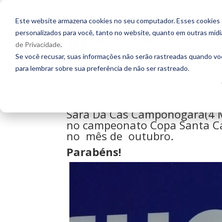
Portal Financeiro e Matrículas
Login Professores
Este website armazena cookies no seu computador. Esses cookies sã
personalizados para você, tanto no website, quanto em outras míd
A Escola
de Privacidade
.
Se você recusar, suas informações não serão rastreadas quando vo
para lembrar sobre sua preferência de não ser rastreado.
DESTAQUE NO TÊNIS
Sara Da Cas Camponogara(4 M)
no campeonato Copa Santa Cata
no mês de outubro.
Parabéns!