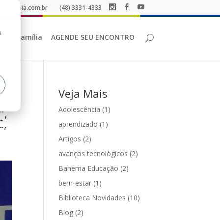
utonomia.com.br
(48) 3331-4333
a
al da Família
AGENDE SEU ENCONTRO
Veja Mais
Adolescência
(1)
",
C,
aprendizado
(1)
Artigos
(2)
avanços tecnológicos
(2)
Bahema Educação
(2)
bem-estar
(1)
Biblioteca Novidades
(10)
Blog
(2)