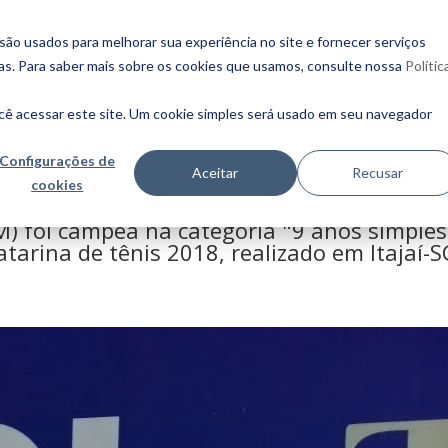
escola@a
o usados ​​para melhorar sua experiência no site e fornecer serviços
ias. Para saber mais sobre os cookies que usamos, consulte nossa
Polític
Vestibulares
Secretaria
Blog
Extensão Curricular
Port
cê acessar este site. Um cookie simples será usado em seu navegador
Configurações de
Aceitar
Recusar
cookies
 foi campeã na categoria "9 anos simples
rina de tênis 2018, realizado em Itajaí-S